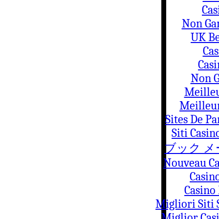
Cas
Non Ga
UK Bet
Cas
Cas
Non G
Meille
Meilleu
Sites De Pa
Siti Casi
ブック メ
Nouveau Ca
Casin
Casino
Migliori Sit
Miglior Cas