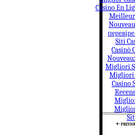
Casino En Li
Meilleur
Nouveaux
перевіре
Siti C
Casinò 
Nouveaux
Migliori S
Migliori
Casino 
Recens
Miglio
Miglio
Si
PREVIO